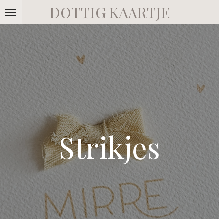
DOTTIG KAARTJE
Ga
direct
naar
de
hoofdinhoud
Strikjes