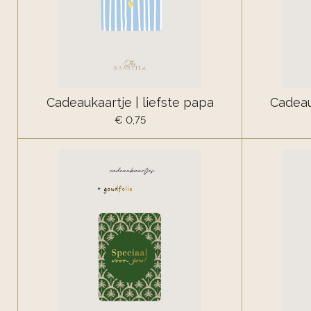
Cadeaukaartje | liefste papa
Cadeauk
€ 0,75