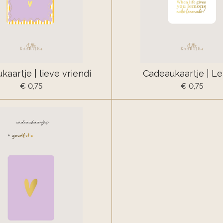
aartje | lieve vriendi
Cadeaukaartje | L
€ 0,75
€ 0,75