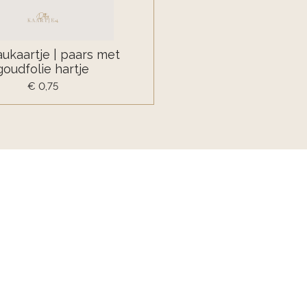
ukaartje | paars met
goudfolie hartje
€ 0,75