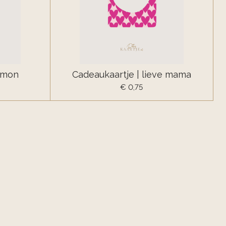
emon
Cadeaukaartje | lieve mama
€ 0,75