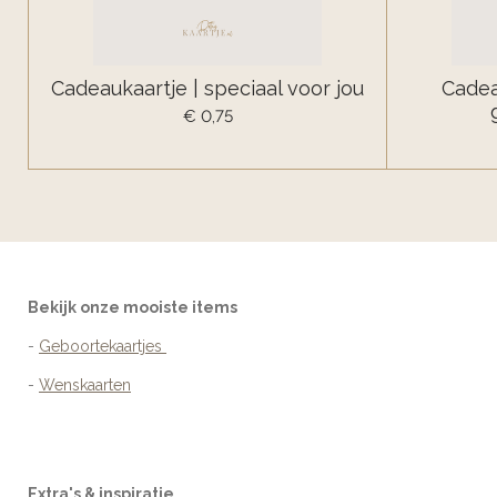
Cadeaukaartje | speciaal voor jou
Cadea
€ 0,75
Bekijk onze mooiste items
-
Geboortekaartjes
-
Wenskaarten
Extra's & inspiratie