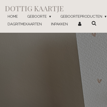
Ga
DOTTIG KAARTJE
direct
naar
HOME
GEBOORTE
GEBOORTEPRODUCTEN
de
DAGRITMEKAARTEN
INPAKKEN
hoofdinhoud