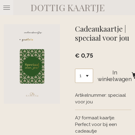
DOTTIG KAARTJE
Ga
direct
naar
de
Cadeaukaartje |
hoofdinhoud
speciaal voor jou
€ 0,75
In
winkelwagen
Artikelnummer:
speciaal
voor jou
A7 formaat kaartje.
Perfect voor bij een
cadeautje