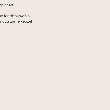
gedrukt
an landbouwafval.
n duurzame keuze!