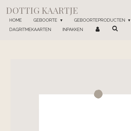
Ga
DOTTIG KAARTJE
direct
naar
HOME
GEBOORTE
GEBOORTEPRODUCTEN
de
DAGRITMEKAARTEN
INPAKKEN
hoofdinhoud