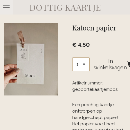
DOTTIG KAARTJE
Ga
direct
naar
de
Katoen papier
hoofdinhoud
€ 4,50
In
winkelwagen
Artikelnummer:
geboortekaartjemoos
Een prachtig kaartje
ontworpen op
handgeschept papier!
Het papier voelt heel