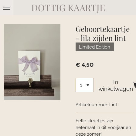
DOTTIG KAARTJE
Ga
direct
naar
de
Geboortekaartje
hoofdinhoud
- lila zijden lint
Limited Edition
€ 4,50
In
winkelwagen
Artikelnummer:
Lint
Felle kleurtjes zijn
helemaal in dit voorjaar en
deze zomer!