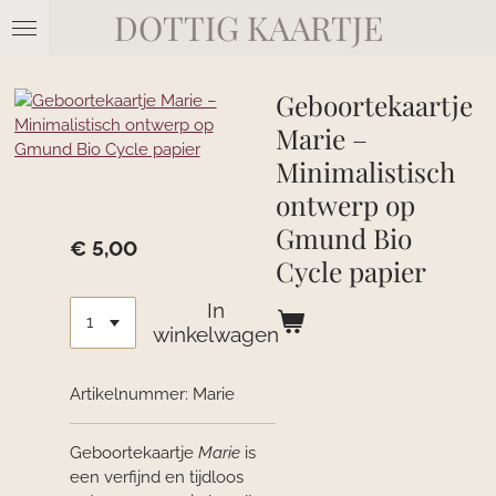
DOTTIG KAARTJE
Ga
direct
naar
de
Geboortekaartje
hoofdinhoud
Marie –
Minimalistisch
ontwerp op
Gmund Bio
€ 5,00
Cycle papier
In
winkelwagen
Artikelnummer:
Marie
Geboortekaartje
Marie
is
een verfijnd en tijdloos