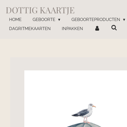
Ga
DOTTIG KAARTJE
direct
naar
HOME
GEBOORTE
GEBOORTEPRODUCTEN
de
DAGRITMEKAARTEN
INPAKKEN
hoofdinhoud