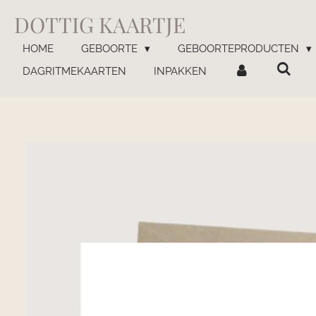
Ga
DOTTIG KAARTJE
direct
naar
HOME
GEBOORTE
GEBOORTEPRODUCTEN
de
DAGRITMEKAARTEN
INPAKKEN
hoofdinhoud