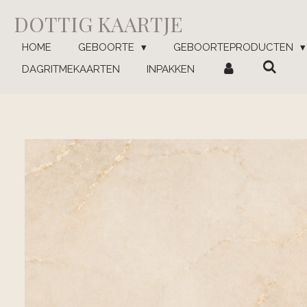
Ga
DOTTIG KAARTJE
direct
naar
HOME
GEBOORTE
GEBOORTEPRODUCTEN
de
DAGRITMEKAARTEN
INPAKKEN
hoofdinhoud