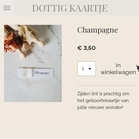
DOTTIG KAARTJE
Ga
direct
naar
de
Champagne
hoofdinhoud
€ 3,50
In
winkelwagen
Zijden lint is prachtig om
het geboortekaartje van
jullie nieuwe wonder!