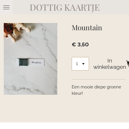
DOTTIG KAARTJE
Ga
direct
naar
de
Mountain
hoofdinhoud
€ 3,50
In
winkelwagen
Een mooie diepe groene
kleur!