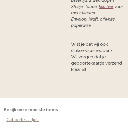
Levertijd: 2 werkdagen
Strikje: Taupe,
klik hier
voor
meer kleuren
Envelop: Kraft, offwhite,
paperwise
Wist je dat wij ook
strikservice hebben?
Wij zorgen dat je
geboortekaartje verzend
klaar is!
Bekijk onze mooiste items
-
Geboortekaartjes