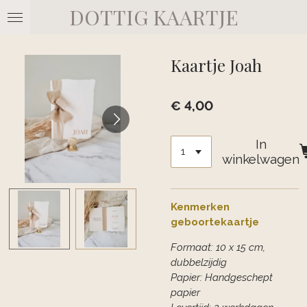
DOTTIG KAARTJE
Ga
direct
naar
de
Kaartje Joah
hoofdinhoud
€ 4,00
In
winkelwagen
Kenmerken
geboortekaartje
Formaat: 10 x 15 cm,
dubbelzijdig
Papier: Handgeschept
papier