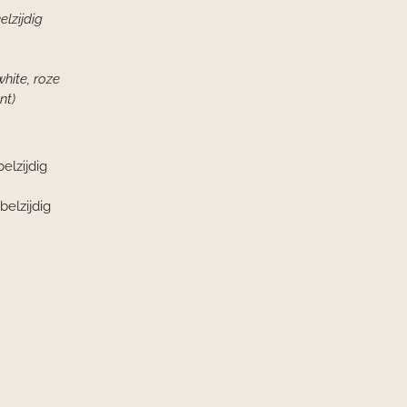
elzijdig
white, roze
nt)
belzijdig
belzijdig