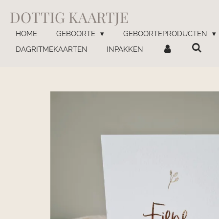
Ga
DOTTIG KAARTJE
direct
naar
HOME
GEBOORTE
GEBOORTEPRODUCTEN
de
DAGRITMEKAARTEN
INPAKKEN
hoofdinhoud