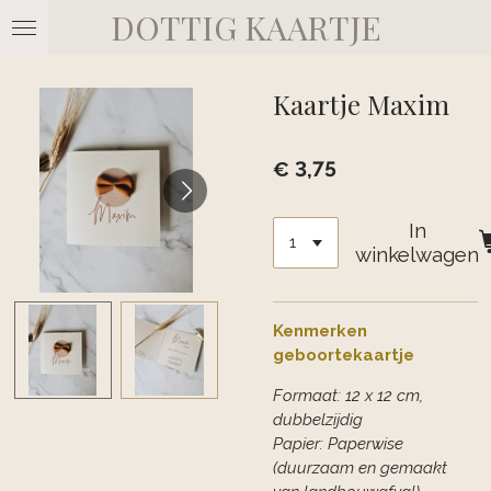
DOTTIG KAARTJE
Ga
direct
naar
de
Kaartje Maxim
hoofdinhoud
€ 3,75
In
winkelwagen
Kenmerken
geboortekaartje
Formaat: 12 x 12 cm,
dubbelzijdig
Papier: Paperwise
(duurzaam en gemaakt