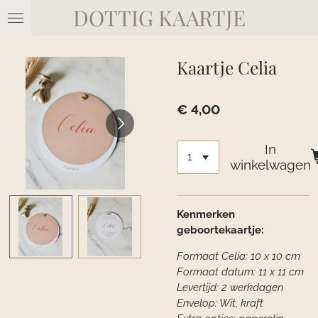
DOTTIG KAARTJE
Ga
direct
naar
de
Kaartje Celia
hoofdinhoud
€ 4,00
In
winkelwagen
Kenmerken
geboortekaartje:
Formaat Celia: 10 x 10 cm
Formaat datum: 11 x 11 cm
Levertijd: 2 werkdagen
Envelop: Wit, kraft